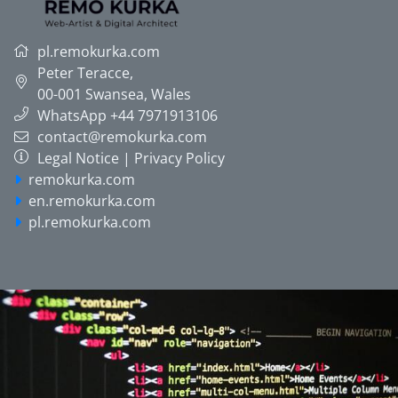
pl.remokurka.com
Peter Teracce
,
00-001
Swansea, Wales
WhatsApp +44 7971913106
contact@remokurka.com
Legal Notice
|
Privacy Policy
remokurka.com
en.remokurka.com
pl.remokurka.com