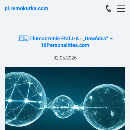
pl.remokurka.com
🇵🇱 Tłumaczenie ENTJ-A · „Dowódca” –
16Personalities.com
02.05.2026